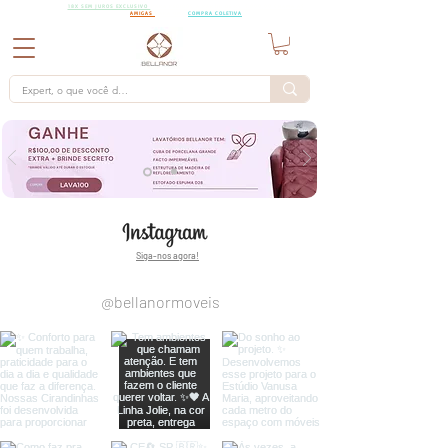
18X SEM
18X SEM JUROS EXCLUSIVO
PARA PEDIDOS A PARTIR DE R$15.000,00 CHAMA AS
JUROS
AMIGAS
PARA UMA
COMPRA COLETIVA
Siga-nos agora!
@bellanormoveis