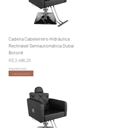
Cadeira Cabeleireiro Hidráulica
Reclinável Semiautomática Dubai
Botonê
Preço
R$ 2.496,25
Imposto incl.
Lançamento