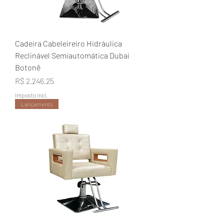
Cadeira Cabeleireiro Hidráulica
Reclinável Semiautomática Dubai
Botonê
Preço
R$ 2.246,25
Imposto incl.
Lançamento