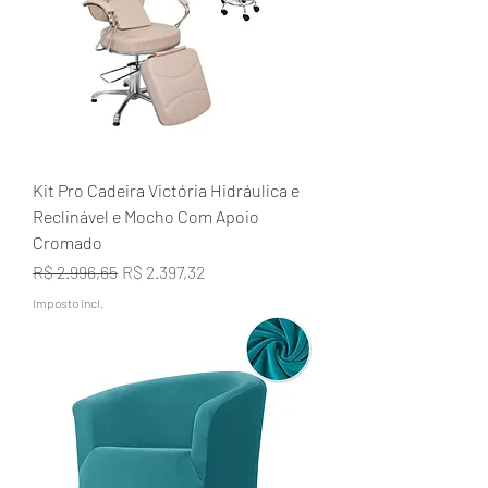
Kit Pro Cadeira Victória Hidráulica e
Reclinável e Mocho Com Apoio
Cromado
Preço normal
Preço promocional
R$ 2.996,65
R$ 2.397,32
Imposto incl.