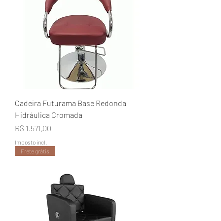
Cadeira Futurama Base Redonda
Hidráulica Cromada
Preço
R$ 1.571,00
Imposto incl.
Frete grátis