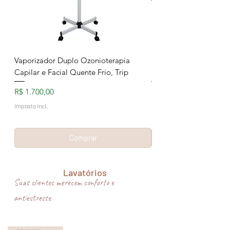
Vaporizador Duplo Ozonioterapia
Maca Dubai Pro Boton
Capilar e Facial Quente Frio, Trip
Bellanor
Preço
Preço
R$ 1.700,00
R$ 1.700,00
Imposto incl.
Imposto incl.
Comprar
Lavatórios
Suas clientes merecem conforto e
antiestresse