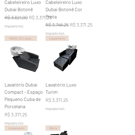
Cabeleireiro Luxo
Cabeleireiro Luxo
Dubai Botonê
Dubai Botonê Cor
Preta
Preço normal
Preço promocional
R$ 3.621,00
R$ 3.371,25
Preço normal
Preço promocional
R$ 3.746,25
R$ 3.371,25
Imposto incl.
Imposto incl.
-R$200,00 Lançamento
Lançamento
Lavatório Dubai
Lavatório Luxo
Compact - Espaço
Turim
Pequeno Cuba de
Preço
R$ 3.371,25
Porcelana
Imposto incl.
Preço
R$ 3.371,25
Imposto incl.
Lançamento
Oferta