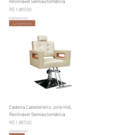
Reclinável Semiautomática
Preço
R$ 1.987,50
Imposto incl.
Lançamento
Cadeira Cabeleireiro Jolie Hid.
Reclinável Semiautomática
Preço
R$ 1.987,50
Imposto incl.