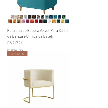
Poltrona de Espera Velvet Para Salão
de Beleza e Clinica de Estéti
Preço
R$ 747,21
Imposto incl.
-35% no PIX