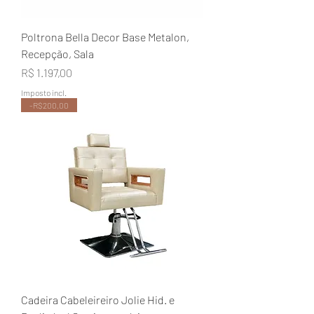
Poltrona Bella Decor Base Metalon,
Recepção, Sala
Preço
R$ 1.197,00
Imposto incl.
-R$200,00
Cadeira Cabeleireiro Jolie Hid. e