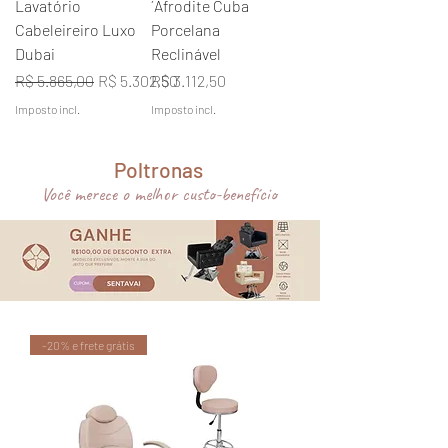
Lavatório
´Afrodite Cuba
Cabeleireiro Luxo
Porcelana
Dubai
Reclinável
Preço normal
Preço promocional
Preço
R$ 5.865,00
R$ 5.302,50
R$ 3.112,50
Imposto incl.
Imposto incl.
Poltronas
Você merece o melhor custo-benefício
-20% e frete grátis