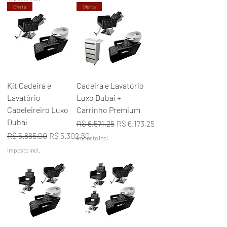
Oferta
Oferta
Kit Cadeira e
Cadeira e Lavatório
Lavatório
Luxo Dubai +
Cabeleireiro Luxo
Carrinho Premium
Dubai
Preço normal
Preço promocional
R$ 6.571,25
R$ 6.173,25
Preço normal
Preço promocional
R$ 5.865,00
R$ 5.302,50
Imposto incl.
Imposto incl.