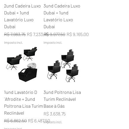
2und Cadeira Luxo
3und Cadeira Luxo
Dubai + 1und
Dubai + 1und
Lavatório Luxo
Lavatório Luxo
Dubai
Dubai
Preço normal
Preço promocional
Preço normal
Preço promocional
R$ 7.983,75
R$ 7.233,75
R$ 9.977,50
R$ 9.165,00
Imposto incl.
Imposto incl.
1und Lavatório D
3und Poltrona Lisa
´Afrodite + 2und
Turim Reclinável
Poltrona Lisa Turim
Base à Gás
Reclinável
Preço
R$ 3.638,75
Preço normal
Preço promocional
R$ 6.862,50
R$ 6.487,50
Imposto incl.
Imposto incl.