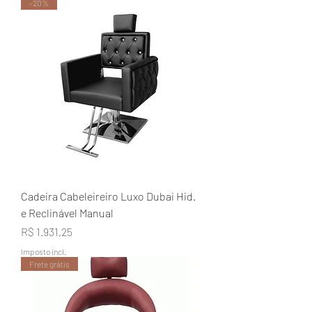
-20%
Cadeira Cabeleireiro Luxo Dubai Hid.
e Reclinável Manual
Preço
R$ 1.931,25
Imposto incl.
Frete grátis