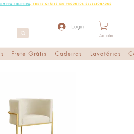
, FRETE GRÁTIS EM PRODUTOS SELECIONADOS
COMPRA COLETIVA
Login
Carrinho
is
Frete Grátis
Cadeiras
Lavatórios
C