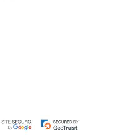
sete) dias da chegada do produto em
iro integralmente, sem a troca por
maneira:
-mail para
comercial@bellanor.com.br
gregue todos os dados importantes,
completo e telefones para contato.
vo do retorno, embora isso fique a seu
emos um e-mail informando como o
o para que esse valor não seja cobrado
s baixa no estorno junto à operadora
o autom
ático, logo o estorno poderá ser