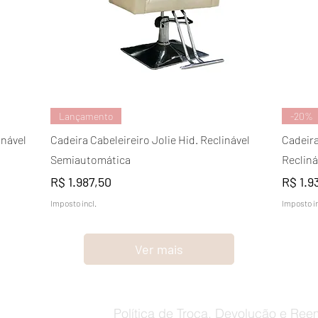
Visualização rápida
Lançamento
-20%
inável
Cadeira Cabeleireiro Jolie Hid. Reclinável
Cadeira
Semiautomática
Recliná
Preço
Preço
R$ 1.987,50
R$ 1.9
Imposto incl.
Imposto in
Ver mais
Política de Troca, Devolução e Ree