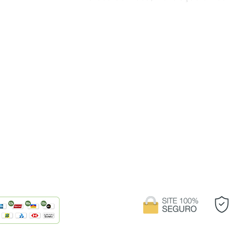
Retorno por arrependimento
, dessa forma o
O arrependimento deve ocorrer em até 7 (
sua casa. Caso você queira receber o dinhe
do seu pedido.
algum outro produto, proceda da seguinte 
1. Entre em contato conosco enviando um e
com o assunto “Retorno de mercadoria”. A
ara realizar o
como CPF, nome e número do pedido, nome 
receberá
Ficaríamos muito contentes em saber o moti
 encontra para a
critério.
2. Assim que recebermos o pedido, enviar
processo de envio do produto deve ser feit
de você.
3. Assim que recebermos o produto, daremo
de crédito. Esse pode não ser um process
creditado somente em sua próxima fatura.