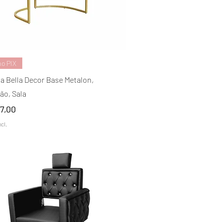
Visualização rápida
no PIX
a Bella Decor Base Metalon,
ão, Sala
97,00
cl.