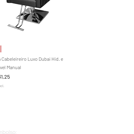
Visualização rápida
 Cabeleireiro Luxo Dubai Hid. e
vel Manual
31,25
cl.
mbolso: