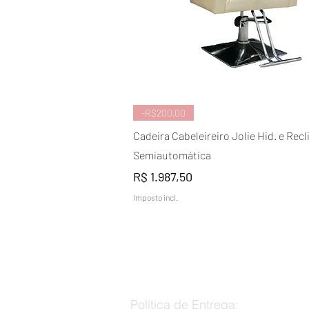
Visualização rápida
-R$200,00
Cadeira Cabeleireiro Jolie Hid. e Recl
Semiautomática
Preço
R$ 1.987,50
Imposto incl.
Política de Entrega: