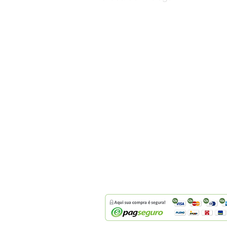
Utilizamos múltiplos canais de entrega
frete pode variar entre 7 a 20 dias.
Recomendamos que verifique o status 
O serviço de entrega tem 3 tentativas p
serviço, caso não seja possível, você 
informações sobre onde seu pedido se
retirada.