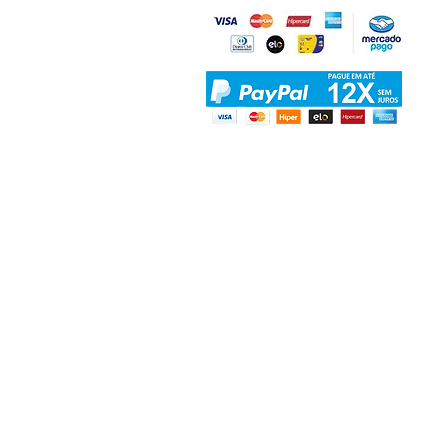
Endereço loja física: Rua J
Matriz-Galpão