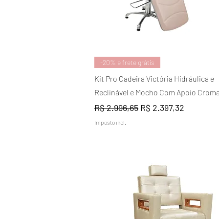
Visualização rápida
-20% e frete grátis
Kit Pro Cadeira Victória Hidráulica e
Reclinável e Mocho Com Apoio Crom
Preço normal
Preço promocional
R$ 2.996,65
R$ 2.397,32
Imposto incl.