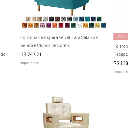
Visualização rápida
-35% 
Poltrona de Espera Velvet Para Salão de
Beleza e Clinica de Estéti
Poltron
Preço
R$ 747,21
ado
Recepç
Preço
R$ 1.1
Imposto incl.
Imposto in