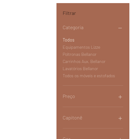
Filtrar
Categoria
Todos
Equipamentos Lizze
Poltronas Bellanor
Carrinhos Aux. Bellanor
Lavatórios Bellanor
Todos os móveis e estofados
Preço
R$ 0
R$ 14.497
Capitonê
Cor