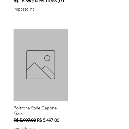
nal
Preço normal
Preço promocional
R$ 16.380,00
R$ 14.497,00
Imposto incl.
Poltrona Style Capone
Visualização rápida
Kixiki
Preço normal
Preço promocional
R$ 5.997,00
R$ 5.497,00
Imposto incl.