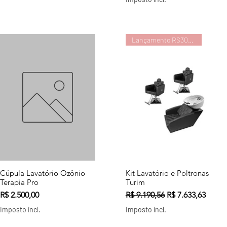
Lançamento R$300,0 off
Cúpula Lavatório Ozônio
Kit Lavatório e Poltronas
Visualização rápida
Visualização rápida
Terapia Pro
Turim
Preço
Preço normal
Preço promocio
R$ 2.500,00
R$ 9.190,56
R$ 7.633,63
Imposto incl.
Imposto incl.