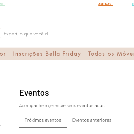
IVO
PARA PEDIDOS A PARTIR DE R$15.000,00 CHAMA AS
AMIGAS
PARA UMA
or
Inscrições Bella Friday
Todos os Móve
Eventos
Acompanhe e gerencie seus eventos aqui.
Próximos eventos
Eventos anteriores