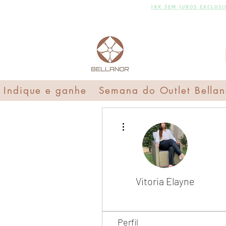
FRETE GRÁTIS
18X SEM
18X SEM JUROS EXCLUS
JUROS
Indique e ganhe
Semana do Outlet Bellan
Mais ações
Vitoria Elayne
Perfil