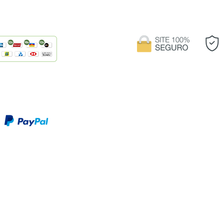
creditado somente em sua próxima fatura.
©2020-2023 por Bellanor Móveis
oaquim Marques 15 Ed. Topázio - Presidente Kennedy - Fortaleza, Cea