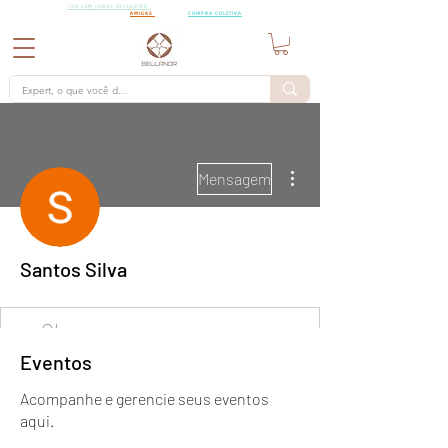
18X SEM
18X SEM JUROS EXCLUSIVO
PARA PEDIDOS A PARTIR DE R$15.000,00 CHAMA AS
JUROS
AMIGAS
PARA UMA
COMPRA COLETIVA
Mais ações
Mensagem
Santos Silva
Eventos
Acompanhe e gerencie seus eventos
aqui.