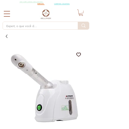
18X SEM
18X SEM JUROS EXCLUSIVO
PARA PEDIDOS A PARTIR DE R$15.000,00 CHAMA AS
JUROS
AMIGAS
PARA UMA
COMPRA COLETIVA