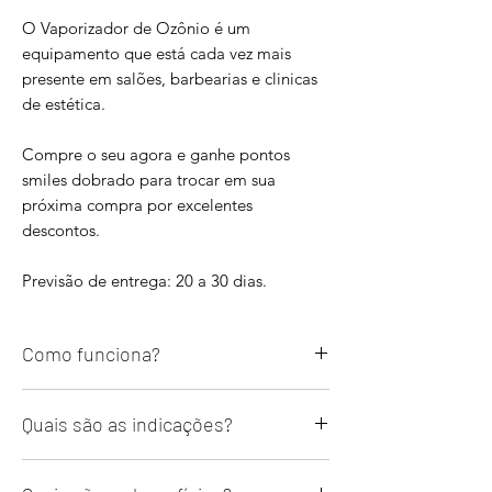
O Vaporizador de Ozônio é um
equipamento que está cada vez mais
presente em salões, barbearias e clinicas
de estética.
Compre o seu agora e ganhe pontos
smiles dobrado para trocar em sua
próxima compra por excelentes
descontos.
Previsão de entrega: 20 a 30 dias.
Como funciona?
Existe um local indicado para colocar
Quais são as indicações?
água que vai para um recipiente que
parece um tubo de ensaio. A aguá serve
Destacamos as principais:
para gerar particulas de ozônio (O3)