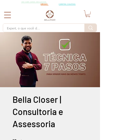
18X SEM
18X SEM JUROS EXCLUSIVO
PARA PEDIDOS A PARTIR DE R$15.000,00 CHAMA AS
JUROS
AMIGAS
PARA UMA
COMPRA COLETIVA
Bella Closer |
Consultoria e
Assessoria
16 etapas