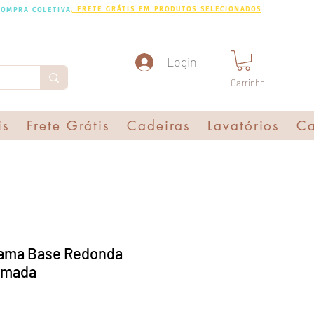
, FRETE GRÁTIS EM PRODUTOS SELECIONADOS
COMPRA COLETIVA
Login
Carrinho
is
Frete Grátis
Cadeiras
Lavatórios
Ca
rama Base Redonda
romada
o