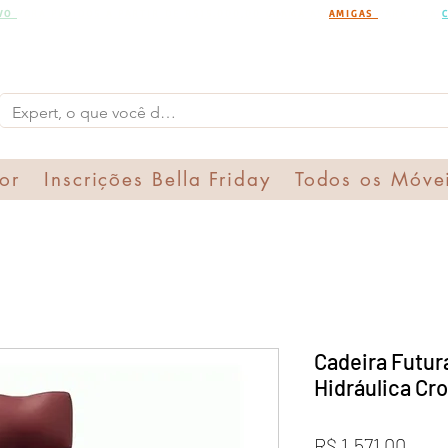
IVO
PARA PEDIDOS A PARTIR DE R$15.000,00 CHAMA AS
AMIGAS
PARA UMA
or
Inscrições Bella Friday
Todos os Móve
Cadeira Futu
Hidráulica C
Preç
R$ 1.571,00