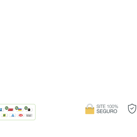
O arrependimento deve ocorrer em até 7 (
sua casa. Caso você queira receber o dinhe
do seu pedido.
algum outro produto, proceda da seguinte 
1. Entre em contato conosco enviando um e
com o assunto “Retorno de mercadoria”. A
ara realizar o
como CPF, nome e número do pedido, nome 
receberá
Ficaríamos muito contentes em saber o moti
 encontra para a
critério.
2. Assim que recebermos o pedido, enviar
processo de envio do produto deve ser feit
de você.
3. Assim que recebermos o produto, daremo
de crédito. Esse pode não ser um process
creditado somente em sua próxima fatura.