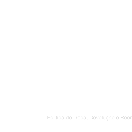
Política de Troca, Devolução e Ree
Retorno por arrependimento
, dessa forma o