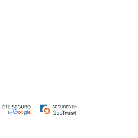
sete) dias da chegada do produto em
iro integralmente, sem a troca por
maneira:
-mail para
comercial@bellanor.com.br
gregue todos os dados importantes,
completo e telefones para contato.
vo do retorno, embora isso fique a seu
emos um e-mail informando como o
o para que esse valor não seja cobrado
s baixa no estorno junto à operadora
o autom
ático, logo o estorno poderá ser