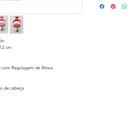
Altura Mínima da C
Altura Máxima da C
Largura do Assento:
do
 12 cm
e com Regulagem de Altura
to de cabeça