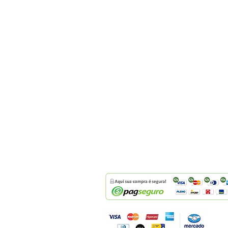
frete pode variar entre 7 a 20 dias.
Recomendamos que verifique o status 
O serviço de entrega tem 3 tentativas p
serviço, caso não seja possível, você 
informações sobre onde seu pedido se
retirada.