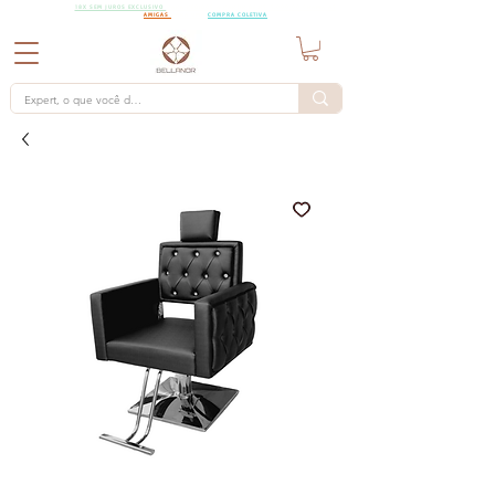
18X SEM
18X SEM JUROS EXCLUSIVO
PARA PEDIDOS A PARTIR DE R$15.000,00 CHAMA AS
JUROS
AMIGAS
PARA UMA
COMPRA COLETIVA