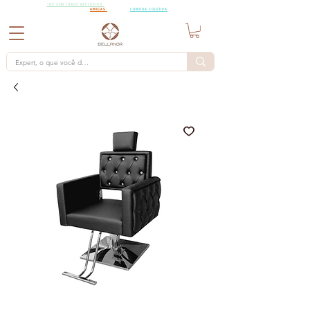
18X SEM
18X SEM JUROS EXCLUSIVO
PARA PEDIDOS A PARTIR DE R$15.000,00 CHAMA AS
JUROS
AMIGAS
PARA UMA
COMPRA COLETIVA