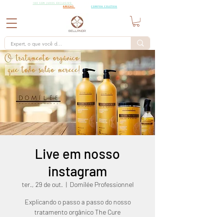
18X SEM
18X SEM JUROS EXCLUSIVO
PARA PEDIDOS A PARTIR DE R$15.000,00 CHAMA AS
JUROS
AMIGAS
PARA UMA
COMPRA COLETIVA
Live em nosso
instagram
ter., 29 de out.
  |  
Domílée Professionnel
Explicando o passo a passo do nosso
tratamento orgânico The Cure